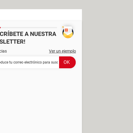
SCRÍBETE A NUESTRA
SLETTER!
cias
Ver un ejemplo