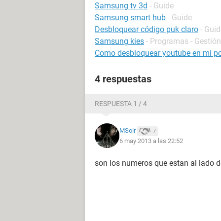
Samsung tv 3d
- Guide
Samsung smart hub
- Guide
Desbloquear código puk claro
- Guid
Samsung kies
- Programas - Gestión
Como desbloquear youtube en mi p
4 respuestas
RESPUESTA 1 / 4
MSoir
7
6 may 2013 a las 22:52
son los numeros que estan al lado de