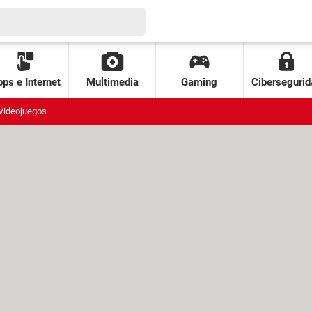
ps e Internet
Multimedia
Gaming
Cibersegurid
Videojuegos