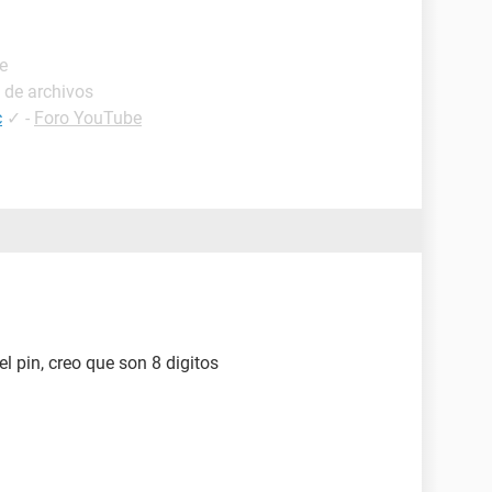
e
 de archivos
c
✓
-
Foro YouTube
l pin, creo que son 8 digitos