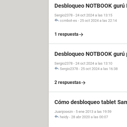
Desbloqueo NOTBOOK gurú P
Sergio2378
-
24 oct 2024 a las 13:15
ccmbot-es
-
25 oct 2024 a las 22:14
1 respuesta
Desbloqueo NOTBOOK gurú p
Sergio2378
-
24 oct 2024 a las 13:10
Sergio2378
-
25 oct 2024 a las 16:38
2 respuestas
Cómo desbloqueo tablet Sam
Juanjosezn
-
5 ene 2013 a las 19:59
heidy
-
28 abr 2020 a las 00:07