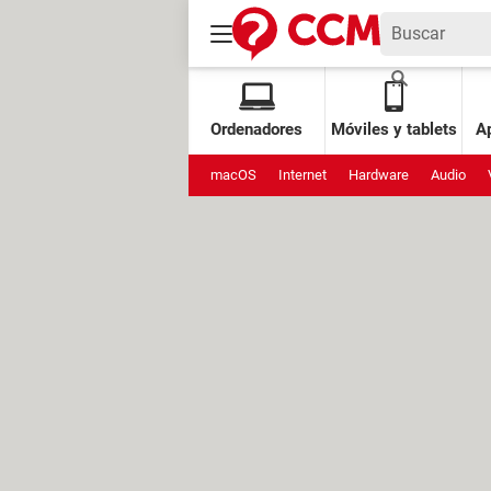
Ordenadores
Móviles y tablets
Ap
macOS
Internet
Hardware
Audio