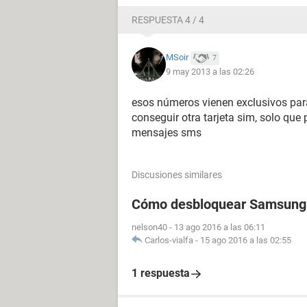
RESPUESTA 4 / 4
MSoir
7
9 may 2013 a las 02:26
esos números vienen exclusivos para
conseguir otra tarjeta sim, solo que
mensajes sms
Discusiones similares
Cómo desbloquear Samsung
nelson40
-
13 ago 2016 a las 06:11
Carlos-vialfa
-
15 ago 2016 a las 02:55
1 respuesta