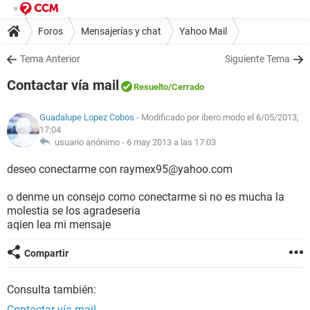
Foros
Mensajerías y chat
Yahoo Mail
Tema Anterior
Siguiente Tema
Contactar vía mail
Resuelto
/Cerrado
Guadalupe Lopez Cobos
- Modificado por ibero.modo el 6/05/2013,
17:04
usuario anónimo -
6 may 2013 a las 17:03
deseo conectarme con raymex95@yahoo.com
o denme un consejo como conectarme si no es mucha la
molestia se los agradeseria
aqien lea mi mensaje
Compartir
Consulta también:
Contactar vía mail