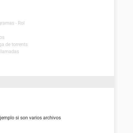
gramas - Rol
ros
a de torrents
ollamadas
jemplo si son varios archivos