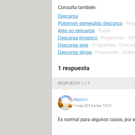
Consulta también:
Descarga
Pokemon esmeralda descarga
- Pro
Ares no descarga
- Guide
Descarga kmspico
- Programas - Ot
Descarga ares
- Programas - Descarg
Descarga skype
- Programas - Vide
1 respuesta
RESPUESTA 1 / 1
PROSTY
1 may 2013 a las 10:21
Es normal para algunos casos, por e