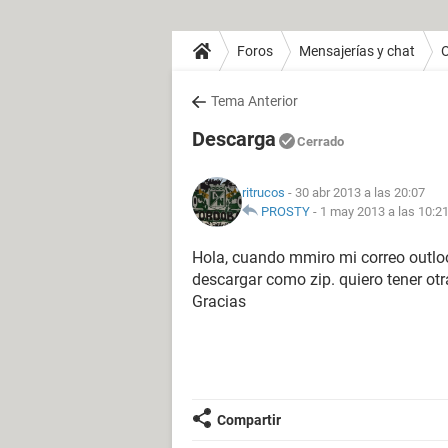
Foros
Mensajerías y chat
O
Tema Anterior
Descarga
Cerrado
ritrucos
- 30 abr 2013 a las 20:07
PROSTY
-
1 may 2013 a las 10:2
Hola, cuando mmiro mi correo outlo
descargar como zip. quiero tener ot
Gracias
Compartir