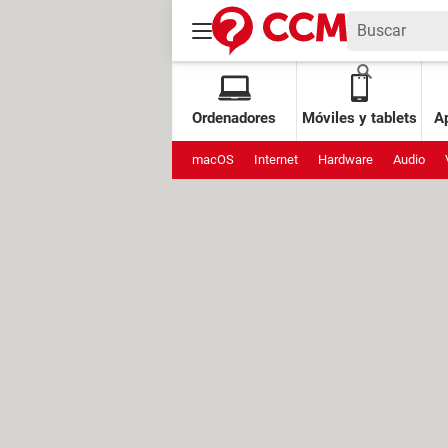
Ordenadores
Móviles y tablets
Ap
macOS
Internet
Hardware
Audio