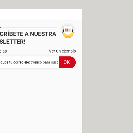
SCRÍBETE A NUESTRA
SLETTER!
cias
Ver un ejemplo