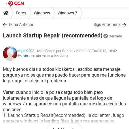
Foros
Windows
Windows 7
Tema Anterior
Siguiente Tema
Launch Startup Repair (recommended)
Cerrado
angel9203
- Modificado por Carlos-vialfa el 28/04/2013, 16:42
Sirr
-
28 abr 2013 a las 22:51
Muy buenos dias a todos kioskeros , escribo este mensaje
porque ya no se que mas puedo hacer para que me funcione
la pc, aqui os dejo mi problema:
Veran cuando inicio la pc se carga todo bien pero
justamente antes de que llegue la pantalla del logo de
windows 7 me aparaece una pantalla que me da a elegir dos
opciones
1: Launch Startup Repair(recommended), le doi enter , luego
aparece windows is loading files, luego me apareceuna
ventanita ue se llama Startup Repair que el programa que se