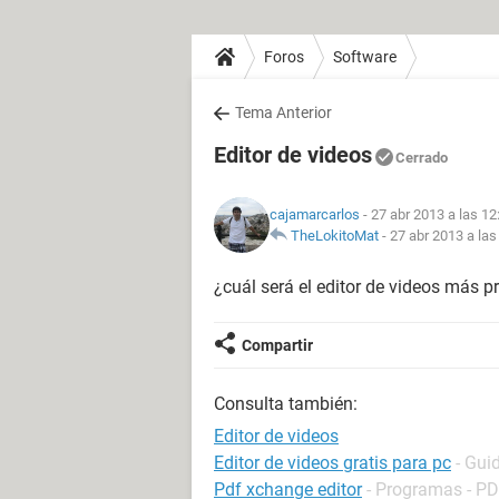
Foros
Software
Tema Anterior
Editor de videos
Cerrado
cajamarcarlos
- 27 abr 2013 a las 12
TheLokitoMat
-
27 abr 2013 a las
¿cuál será el editor de videos más p
Compartir
Consulta también:
Editor de videos
Editor de videos gratis para pc
- Gui
Pdf xchange editor
- Programas - P