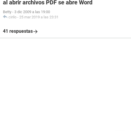
al abrir archivos PDF se abre Word
Betty
-
3 dic 2009 a las 19:00
cirilo
-
25 mar 2019 a las 23:31
41 respuestas