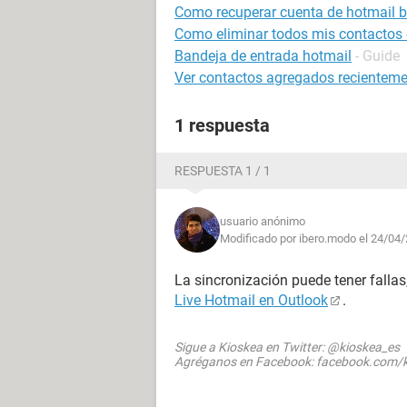
Como recuperar cuenta de hotmail 
Como eliminar todos mis contactos
Bandeja de entrada hotmail
- Guide
Ver contactos agregados recienteme
1 respuesta
RESPUESTA 1 / 1
usuario anónimo
Modificado por ibero.modo el 24/04/
La sincronización puede tener fallas,
Live Hotmail en Outlook
.
Sigue a Kioskea en Twitter: @kioskea_es
Agréganos en Facebook: facebook.com/k