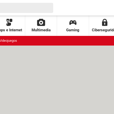
ps e Internet
Multimedia
Gaming
Cibersegurid
Videojuegos