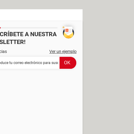
SCRÍBETE A NUESTRA
SLETTER!
cias
Ver un ejemplo