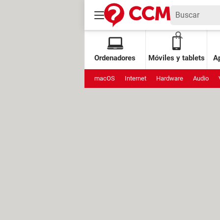
Ordenadores
Móviles y tablets
Ap
macOS
Internet
Hardware
Audio