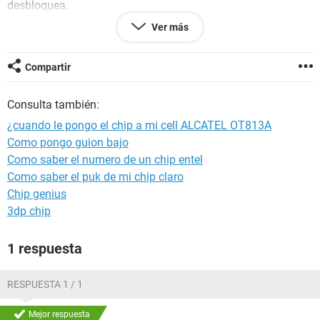
desbloquea.
sera que quiere el codigo de fabrica o cod personal, por este
Ver más
cell me lo encontre en un bus.
si se podria desbloquear por USB, desde el pc con cracks,
Compartir
parches o keylogens.
Consulta también:
AYUDENME
¿cuando le pongo el chip a mi cell ALCATEL OT813A
URGENTE¡¡¡¡¡¡¡¡¡¡¡¡¡¡¡¡¡¡URGENTE¡¡¡¡¡¡¡¡¡¡¡¡¡¡¡¡¡¡URGENTE¡¡¡¡¡¡¡¡¡¡¡¡¡¡¡¡¡¡
Como pongo guion bajo
URGENTE¡¡¡¡¡¡¡¡¡¡¡¡¡¡¡¡¡¡URGENTE¡¡¡¡¡¡¡¡¡¡¡¡¡¡¡¡¡¡URGENTE¡¡¡¡¡¡¡¡¡¡¡¡¡¡¡¡¡¡
Como saber el numero de un chip entel
URGENTE¡¡¡¡¡¡¡¡¡¡¡¡¡¡¡¡¡¡URGENTE¡¡¡¡¡¡¡¡¡¡¡¡¡¡¡¡¡¡URGENTE¡¡¡¡¡¡¡¡¡¡¡¡¡¡¡¡¡¡
URGENTE¡¡¡¡¡¡¡¡¡¡¡¡¡¡¡¡¡¡URGENTE¡¡¡¡¡¡¡¡¡¡¡¡¡¡¡¡¡¡URGENTE¡¡¡¡¡¡¡¡¡¡¡¡¡¡¡¡¡¡
Como saber el puk de mi chip claro
URGENTE¡¡¡¡¡¡¡¡¡¡¡¡¡¡¡¡¡¡URGENTE¡¡¡¡¡¡¡¡¡¡¡¡¡¡¡¡¡¡URGENTE¡¡¡¡¡¡¡¡¡¡¡¡¡¡¡¡¡¡
Chip genius
URGENTE¡¡¡¡¡¡¡¡¡¡¡¡¡¡¡¡¡¡URGENTE¡¡¡¡¡¡¡¡¡¡¡¡¡¡¡¡¡¡URGENTE¡¡¡¡¡¡¡¡¡¡¡¡¡¡¡¡¡¡
3dp chip
URGENTE¡¡¡¡¡¡¡¡¡¡¡¡¡¡¡¡¡¡
1 respuesta
RESPUESTA 1 / 1
Mejor respuesta