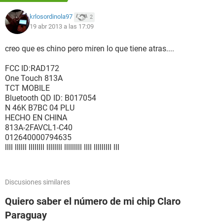
krlosordinola97
2
19 abr 2013 a las 17:09
creo que es chino pero miren lo que tiene atras....
FCC ID:RAD172
One Touch 813A
TCT MOBILE
Bluetooth QD ID: B017054
N 46K B7BC 04 PLU
HECHO EN CHINA
813A-2FAVCL1-C40
012640000794635
llll llllll llllllll llllllll lllllllll llll lllllllll lll
Discusiones similares
Quiero saber el número de mi chip Claro
Paraguay