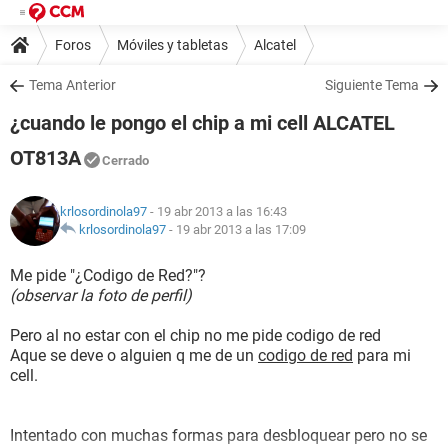
Foros
Móviles y tabletas
Alcatel
Tema Anterior
Siguiente Tema
¿cuando le pongo el chip a mi cell ALCATEL
OT813A
Cerrado
krlosordinola97
- 19 abr 2013 a las 16:43
krlosordinola97
-
19 abr 2013 a las 17:09
Me pide "¿Codigo de Red?"?
(observar la foto de perfil)
Pero al no estar con el chip no me pide codigo de red
Aque se deve o alguien q me de un
codigo de red
para mi
cell.
Intentado con muchas formas para desbloquear pero no se