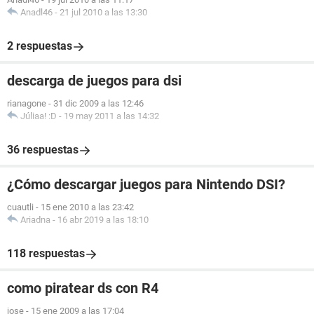
Anadl46
-
21 jul 2010 a las 13:30
2 respuestas
descarga de juegos para dsi
rianagone
-
31 dic 2009 a las 12:46
Júliaa! :D
-
19 may 2011 a las 14:32
36 respuestas
¿Cómo descargar juegos para Nintendo DSI?
cuautli
-
15 ene 2010 a las 23:42
Ariadna
-
16 abr 2019 a las 18:10
118 respuestas
como piratear ds con R4
jose
-
15 ene 2009 a las 17:04