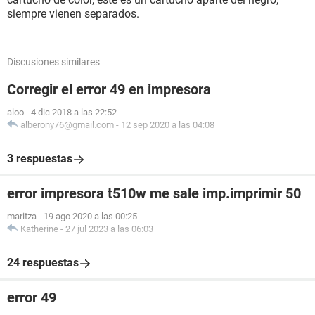
siempre vienen separados.
Discusiones similares
Corregir el error 49 en impresora
aloo
-
4 dic 2018 a las 22:52
alberony76@gmail.com
-
12 sep 2020 a las 04:08
3 respuestas
error impresora t510w me sale imp.imprimir 50
maritza
-
19 ago 2020 a las 00:25
Katherine
-
27 jul 2023 a las 06:03
24 respuestas
error 49