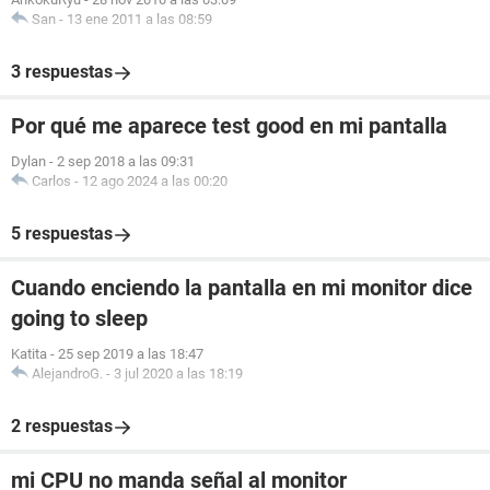
San
-
13 ene 2011 a las 08:59
3 respuestas
Por qué me aparece test good en mi pantalla
Dylan
-
2 sep 2018 a las 09:31
Carlos
-
12 ago 2024 a las 00:20
5 respuestas
Cuando enciendo la pantalla en mi monitor dice
going to sleep
Katita
-
25 sep 2019 a las 18:47
AlejandroG.
-
3 jul 2020 a las 18:19
2 respuestas
mi CPU no manda señal al monitor