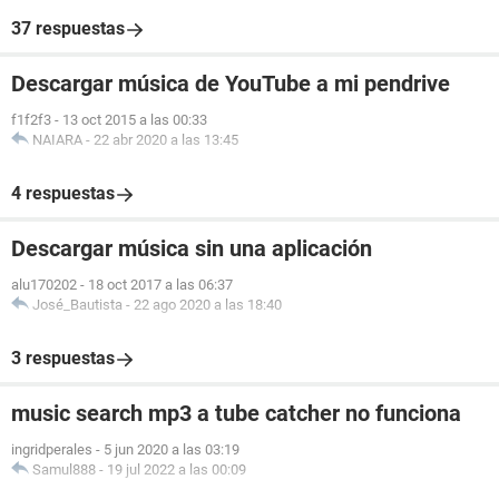
37 respuestas
Descargar música de YouTube a mi pendrive
f1f2f3
-
13 oct 2015 a las 00:33
NAIARA
-
22 abr 2020 a las 13:45
4 respuestas
Descargar música sin una aplicación
alu170202
-
18 oct 2017 a las 06:37
José_Bautista
-
22 ago 2020 a las 18:40
3 respuestas
music search mp3 a tube catcher no funciona
ingridperales
-
5 jun 2020 a las 03:19
Samul888
-
19 jul 2022 a las 00:09