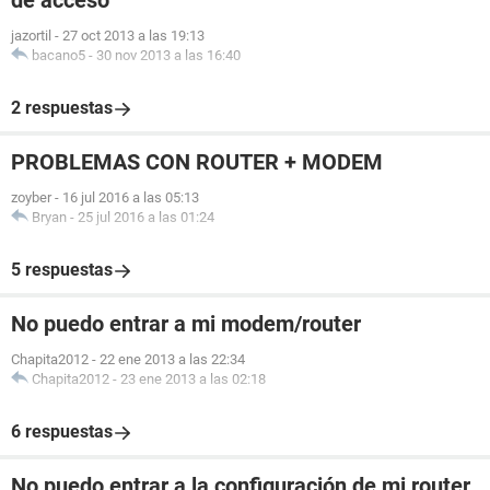
de acceso
jazortil
-
27 oct 2013 a las 19:13
bacano5
-
30 nov 2013 a las 16:40
2 respuestas
PROBLEMAS CON ROUTER + MODEM
zoyber
-
16 jul 2016 a las 05:13
Bryan
-
25 jul 2016 a las 01:24
5 respuestas
No puedo entrar a mi modem/router
Chapita2012
-
22 ene 2013 a las 22:34
Chapita2012
-
23 ene 2013 a las 02:18
6 respuestas
No puedo entrar a la configuración de mi router