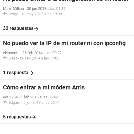
Maxi_Million
-
30 jun 2013 a las 01:17
Jorge
-
18 may 2017 a las 18:08
32 respuestas
No puedo ver la IP de mi router ni con ipconfig
elvacentu
-
26 feb 2014 a las 00:32
west
-
26 feb 2014 a las 17:05
1 respuesta
Cómo entrar a mi módem Arris
edu9954
-
1 feb 2016 a las 06:42
Edgard
-
5 jun 2019 a las 20:41
5 respuestas