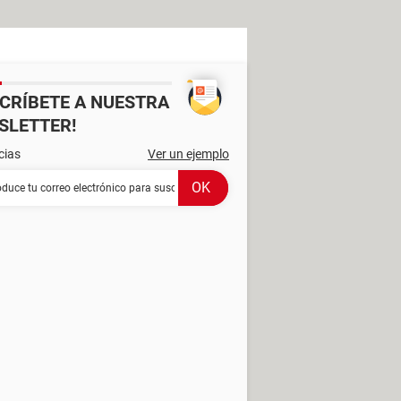
SCRÍBETE A NUESTRA
SLETTER!
cias
Ver un ejemplo