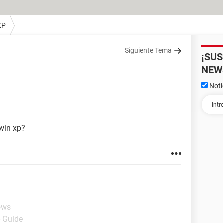
XP
Siguiente Tema
¡SU
NEW
Noti
win xp?
ows
- Guide