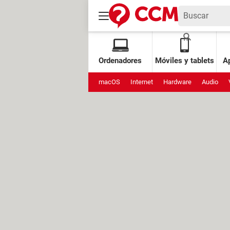
Ordenadores
Móviles y tablets
Ap
macOS
Internet
Hardware
Audio