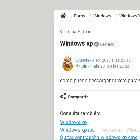
Foros
Windows
Windows 
Tema Anterior
Windows xp
Cerrado
lui$nvin
- 4 abr 2013 a las 23:18
Sirr
-
4 abr 2013 a las 23:32
como puedo descargar drivers para 
Compartir
Consulta también:
Windows xp
Windows xp iso
- Programas - Wind
Quitar contraseña windows xp cmd