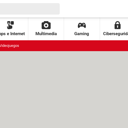
ps e Internet
Multimedia
Gaming
Cibersegurid
Videojuegos