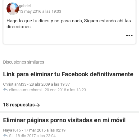
gabriel
13 may 2016 a las 19:03
Hago lo que tu dices y no pasa nada, Siguen estando ahi las
direcciones
Discusiones similares
Link para eliminar tu Facebook definitivamente
ChristianM33
-
28 abr 2009 a las 19:37
eliasasumumbami
-
20 ene 2018 a las 13:23
18 respuestas
Eliminar páginas porno visitadas en mi móvil
Naya1616
-
17 mar 2015 a las 02:19
Si
-
18 dic 2017 a las 23:04