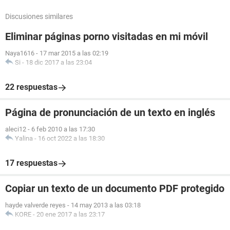
Discusiones similares
Eliminar páginas porno visitadas en mi móvil
Naya1616
-
17 mar 2015 a las 02:19
Si
-
18 dic 2017 a las 23:04
22 respuestas
Página de pronunciación de un texto en inglés
aleci12
-
6 feb 2010 a las 17:30
Yalina
-
16 oct 2022 a las 18:30
17 respuestas
Copiar un texto de un documento PDF protegido
hayde valverde reyes
-
14 may 2013 a las 03:18
KORE
-
20 ene 2017 a las 23:17