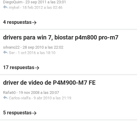
DiegoQuim
-
23 sep 2011 a las 23:01
mykel
-
18 feb 2012 a las 02:46
4 respuestas
drivers para win 7, biostar p4m800 pro-m7
silvano22
-
28 sep 2010 a las 22:02
Ser
-
1 oct 2016 a las 18:10
17 respuestas
driver de video de P4M900-M7 FE
Rafa60
-
19 nov 2008 a las 20:07
Carlos-vialfa
-
9 abr 2010 a las 21:19
5 respuestas