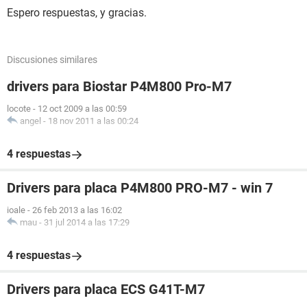
Espero respuestas, y gracias.
Discusiones similares
drivers para Biostar P4M800 Pro-M7
locote
-
12 oct 2009 a las 00:59
angel
-
18 nov 2011 a las 00:24
4 respuestas
Drivers para placa P4M800 PRO-M7 - win 7
ioale
-
26 feb 2013 a las 16:02
mau
-
31 jul 2014 a las 17:29
4 respuestas
Drivers para placa ECS G41T-M7