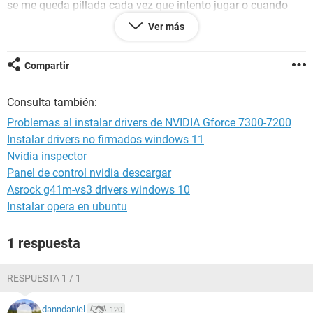
se me queda pillada cada vez que intento jugar o cuando
estoy por Internet tranquilamente sin ver vídeos ni nada de
Ver más
nada, alguna ayuda si sois tan amables???
GRACIAS de antemano :))
Compartir
Consulta también:
Problemas al instalar drivers de NVIDIA Gforce 7300-7200
Instalar drivers no firmados windows 11
Nvidia inspector
Panel de control nvidia descargar
Asrock g41m-vs3 drivers windows 10
Instalar opera en ubuntu
1 respuesta
RESPUESTA 1 / 1
danndaniel
120