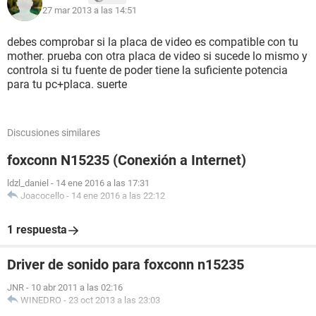
27 mar 2013 a las 14:51
debes comprobar si la placa de video es compatible con tu
mother. prueba con otra placa de video si sucede lo mismo y
controla si tu fuente de poder tiene la suficiente potencia
para tu pc+placa. suerte
Discusiones similares
foxconn N15235 (Conexión a Internet)
ldzl_daniel
-
14 ene 2016 a las 17:31
Joacocello
-
14 ene 2016 a las 22:12
1 respuesta
Driver de sonido para foxconn n15235
JNR
-
10 abr 2011 a las 02:16
WINEDRO
-
23 oct 2013 a las 23:03