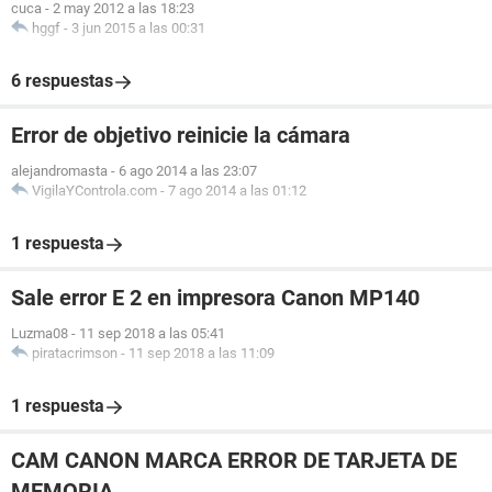
cuca
-
2 may 2012 a las 18:23
hggf
-
3 jun 2015 a las 00:31
6 respuestas
Error de objetivo reinicie la cámara
alejandromasta
-
6 ago 2014 a las 23:07
VigilaYControla.com
-
7 ago 2014 a las 01:12
1 respuesta
Sale error E 2 en impresora Canon MP140
Luzma08
-
11 sep 2018 a las 05:41
piratacrimson
-
11 sep 2018 a las 11:09
1 respuesta
CAM CANON MARCA ERROR DE TARJETA DE
MEMORIA