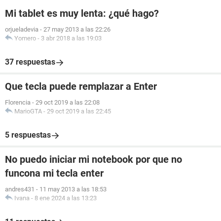
Mi tablet es muy lenta: ¿qué hago?
orjueladevia
-
27 may 2013 a las 22:26
Yomero
-
3 abr 2018 a las 19:03
37 respuestas
Que tecla puede remplazar a Enter
Florencia
-
29 oct 2019 a las 22:08
MarioGTA
-
29 oct 2019 a las 22:45
5 respuestas
No puedo iniciar mi notebook por que no
funcona mi tecla enter
andres431
-
11 may 2013 a las 18:53
Ivana
-
8 ene 2024 a las 13:23