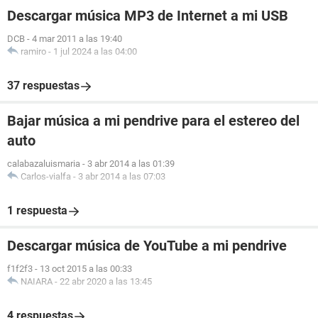
Descargar música MP3 de Internet a mi USB
DCB
-
4 mar 2011 a las 19:40
ramiro
-
1 jul 2024 a las 04:00
37 respuestas
Bajar música a mi pendrive para el estereo del
auto
calabazaluismaria
-
3 abr 2014 a las 01:39
Carlos-vialfa
-
3 abr 2014 a las 07:03
1 respuesta
Descargar música de YouTube a mi pendrive
f1f2f3
-
13 oct 2015 a las 00:33
NAIARA
-
22 abr 2020 a las 13:45
4 respuestas