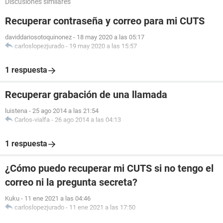
Discusiones similares
Recuperar contraseña y correo para mi CUTS
daviddariosotoquinonez
-
18 may 2020 a las 05:17
carloslopezjurado
-
19 may 2020 a las 15:57
1 respuesta
Recuperar grabación de una llamada
luistena
-
25 ago 2014 a las 21:54
Carlos-vialfa
-
26 ago 2014 a las 04:13
1 respuesta
¿Cómo puedo recuperar mi CUTS si no tengo el
correo ni la pregunta secreta?
Kuku
-
11 ene 2021 a las 04:46
carloslopezjurado
-
11 ene 2021 a las 17:50