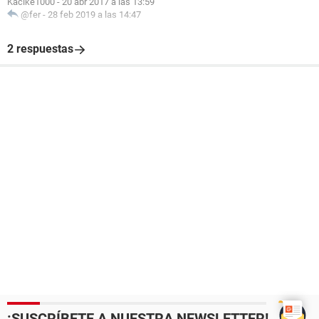
Kacike1000
-
20 abr 2017 a las 13:59
@fer
-
28 feb 2019 a las 14:47
2 respuestas
¡SUSCRÍBETE A NUESTRA NEWSLETTER!