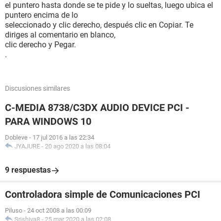
el puntero hasta donde se te pide y lo sueltas, luego ubica el
puntero encima de lo
seleccionado y clic derecho, después clic en Copiar. Te
diriges al comentario en blanco,
clic derecho y Pegar.
.
Discusiones similares
C-MEDIA 8738/C3DX AUDIO DEVICE PCI -
PARA WINDOWS 10
Dobleve
-
17 jul 2016 a las 22:34
JYAJURE
-
20 ago 2020 a las 08:04
9 respuestas
Controladora simple de Comunicaciones PCI
Piluso
-
24 oct 2008 a las 00:09
Srishiva8
-
25 mar 2020 a las 02:08