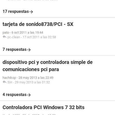
17 respuestas
tarjeta de sonido8738/PCI - SX
pato
-
6 oct 2011 a las 19:44
pc-clean
-
17 oct 2011 a las 02:58
7 respuestas
dispositivo pci y controladora simple de
comunicaciones pci para
hachikop
-
28 may 2013 a las 22:49
Sirr
-
29 may 2013 a las 01:32
4 respuestas
Controladora PCI Windows 7 32 bits