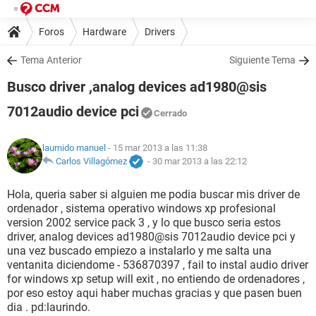
Foros
Hardware
Drivers
Tema Anterior
Siguiente Tema
Busco driver ,analog devices ad1980@sis
7012audio device pci
Cerrado
laurnido manuel
- 15 mar 2013 a las 11:38
Carlos Villagómez
-
30 mar 2013 a las 22:12
Hola, queria saber si alguien me podia buscar mis driver de
ordenador , sistema operativo windows xp profesional
version 2002 service pack 3 , y lo que busco seria estos
driver, analog devices ad1980@sis 7012audio device pci y
una vez buscado empiezo a instalarlo y me salta una
ventanita diciendome - 536870397 , fail to instal audio driver
for windows xp setup will exit , no entiendo de ordenadores ,
por eso estoy aqui haber muchas gracias y que pasen buen
dia . pd:laurindo.