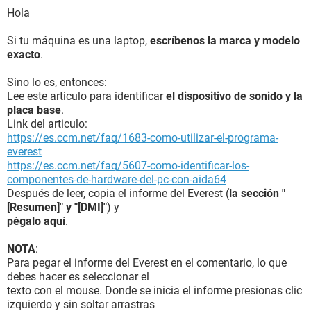
Hola
Si tu máquina es una laptop,
escríbenos la marca y modelo
exacto
.
Sino lo es, entonces:
Lee este articulo para identificar
el dispositivo de sonido y la
placa base
.
Link del articulo:
https://es.ccm.net/faq/1683-como-utilizar-el-programa-
everest
https://es.ccm.net/faq/5607-como-identificar-los-
componentes-de-hardware-del-pc-con-aida64
Después de leer, copia el informe del Everest (
la sección "
[Resumen]" y "[DMI]"
) y
pégalo aquí
.
NOTA
:
Para pegar el informe del Everest en el comentario, lo que
debes hacer es seleccionar el
texto con el mouse. Donde se inicia el informe presionas clic
izquierdo y sin soltar arrastras