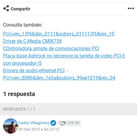
Compartir
Consulta también:
Pci\ven_13f6&dev_0111&subsys_011113f6&rev_10
Driver de C-Media CMI8738
COntroladora simple de comunicaciones PCI
Placa base Ashrock no reconoce la tarjeta de video PCI-E
con procesador i5
Drivers de audio,ethernet,PCI
✓
Pci\ven_8086&dev_1e3a&subsys_99ee1019&rev_04
1 respuesta
RESPUESTA 1 / 1
Carlos Villagómez
278.797
30 mar 2013 a las 22:12