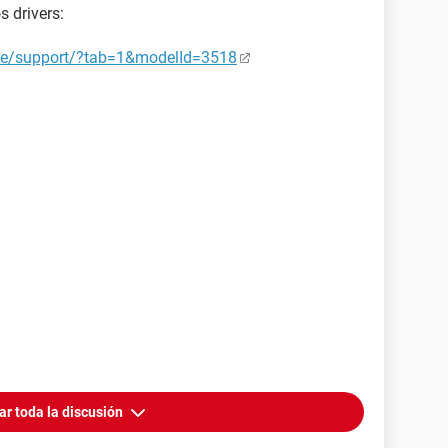
s drivers:
de/support/?tab=1&modelId=3518
ar toda la discusión