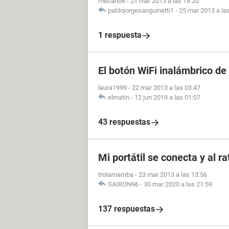
mecano6
-
21 mar 2013 a las 18:20
pablojorgesanguinetti1
-
25 mar 2013 a la
1 respuesta
El botón WiFi inalámbrico de
laura1999
-
22 mar 2013 a las 03:47
elmatin
-
12 jun 2019 a las 01:07
43 respuestas
Mi portátil se conecta y al r
trotamamba
-
23 mar 2013 a las 13:56
SAIRON96
-
30 mar 2020 a las 21:59
137 respuestas