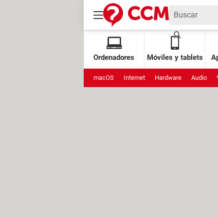
Ordenadores
Móviles y tablets
Ap
macOS
Internet
Hardware
Audio