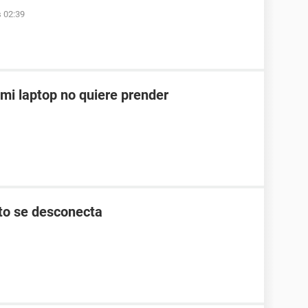
s 02:39
 mi laptop no quiere prender
ato se desconecta