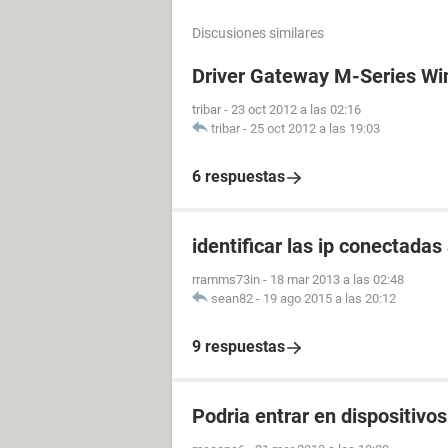
Discusiones similares
Driver Gateway M-Series W
tribar
-
23 oct 2012 a las 02:16
tribar
-
25 oct 2012 a las 19:03
6 respuestas
identificar las ip conectadas
rramms73in
-
18 mar 2013 a las 02:48
sean82
-
19 ago 2015 a las 20:12
9 respuestas
Podria entrar en dispositivo