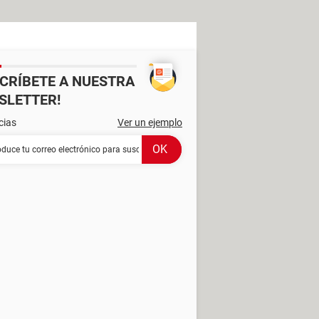
SCRÍBETE A NUESTRA
SLETTER!
cias
Ver un ejemplo