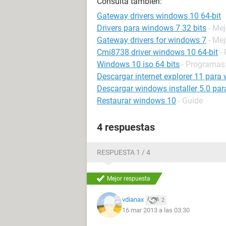
Consulta también:
Gateway drivers windows 10 64-bit
Drivers para windows 7 32 bits
- Me
Gateway drivers for windows 7
- Me
Cmi8738 driver windows 10 64-bit
-
Windows 10 iso 64 bits
- Programas
Descargar internet explorer 11 para 
Descargar windows installer 5.0 par
Restaurar windows 10
- Guide
4 respuestas
RESPUESTA 1 / 4
Mejor respuesta
vdianax
2
16 mar 2013 a las 03:30