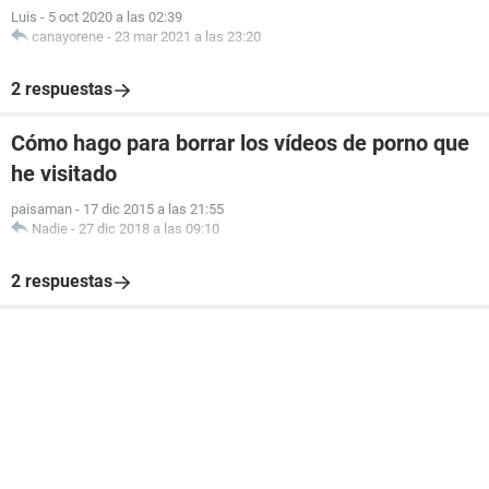
Luis
-
5 oct 2020 a las 02:39
canayorene
-
23 mar 2021 a las 23:20
2 respuestas
Cómo hago para borrar los vídeos de porno que
he visitado
paisaman
-
17 dic 2015 a las 21:55
Nadie
-
27 dic 2018 a las 09:10
2 respuestas