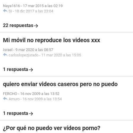
Naya1616
-
17 mar 2015 a las 02:19
Si
-
18 dic 2017 a las 23:04
22 respuestas
Mi móvil no reproduce los videos xxx
Israel
-
9 mar 2020 a las 08:57
carloslopezjurado
-
11 mar 2020 a las 15:05
1 respuesta
quiero enviar videos caseros pero no puedo
FERCHO
-
16 nov 2009 a las 13:52
Amuro
-
16 nov 2009 a las 13:54
1 respuesta
¿Por qué no puedo ver vídeos porno?