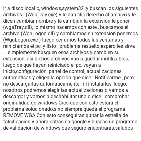
Ir a disco local c, windows,system32, y buscan los siguientes
archivos : (WgaTray.exe) y le dan clic derecho al archivo y le
dicen cambiar nombre y le cambian la extensiòn le ponen
(wgaTray.dll), lo mismo hacemos con este , buscamos el
archivo (WgaLogon.dll) y cambiamos su extension ponemos
(WgaLogon.exe ) luego cerramos todas las ventanas y
reiniciamos el pc, y listo , problema resuelto espero les sirva
….simplemente busquen esos archivos y cambien su
extension, asi dichos archivos van a quedar inutilizables,
luego de que hayan reiniciado el pc, vayan a
inicio,configuraciòn, panel de control, actualizaciones
automaticas y eligen la opcion que dice : Notificarme , pero
no descargarlas automaticamente , ni instalarlas, luego,
nosotros podremos elegir las actualizaciones q vamos a
descargar y vamos a deshabilitar una q dice : comprobar
originalidad de windows.Creo que con esto estara el
problema solucionado,sino siempre queda el programa
REMOVE WGA.Con esto conseguiras quitar la estrella de
falsificacion y ahora entras en google y buscas un programa
de validacion de windows que seguro encontraras.saludos