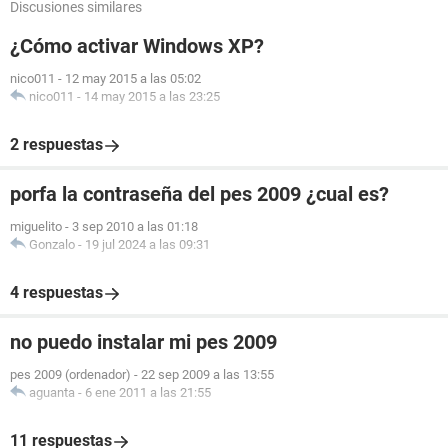
Discusiones similares
¿Cómo activar Windows XP?
nico011
-
12 may 2015 a las 05:02
nico011
-
14 may 2015 a las 23:25
2 respuestas
porfa la contraseña del pes 2009 ¿cual es?
miguelito
-
3 sep 2010 a las 01:18
Gonzalo
-
19 jul 2024 a las 09:31
4 respuestas
no puedo instalar mi pes 2009
pes 2009 (ordenador)
-
22 sep 2009 a las 13:55
aguanta
-
6 ene 2011 a las 21:55
11 respuestas