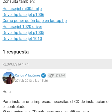
Consulta también:
Hp laserjet mi005 mfp
Driver hp laserjet p1006
Como poner guión bajo en laptop hp
Hp laserjet 1020 driver
Driver hp laserjet p1005
Driver hp laserjet 1010
1 respuesta
RESPUESTA 1 / 1
Carlos Villagómez
278.797
27 feb 2013 a las 15:26
Hola
Para instalar una impresora necesitas el CD de instalación o
el controlador.
Si no tuvieras el CD entonces puedes utilizar este