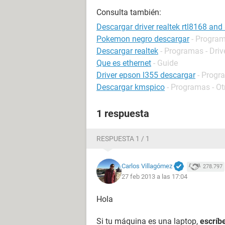
Consulta también:
Descargar driver realtek rtl8168 and 
Pokemon negro descargar
- Program
Descargar realtek
- Programas - Driv
Que es ethernet
- Guide
Driver epson l355 descargar
- Progr
Descargar kmspico
- Programas - Ot
1 respuesta
RESPUESTA 1 / 1
Carlos Villagómez
278.797
27 feb 2013 a las 17:04
Hola
Si tu máquina es una laptop,
escríb