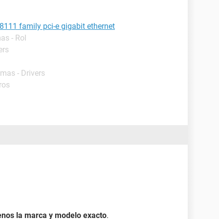
8111 family pci-e gigabit ethernet
as - Rol
ers
amas - Drivers
ros
enos la marca y modelo exacto
.