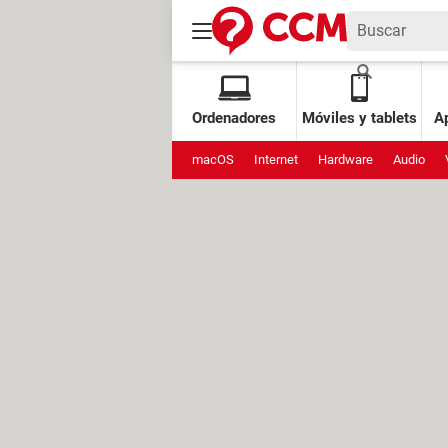
Ordenadores
Móviles y tablets
Ap
macOS
Internet
Hardware
Audio