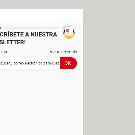
SCRÍBETE A NUESTRA
SLETTER!
cias
Ver un ejemplo