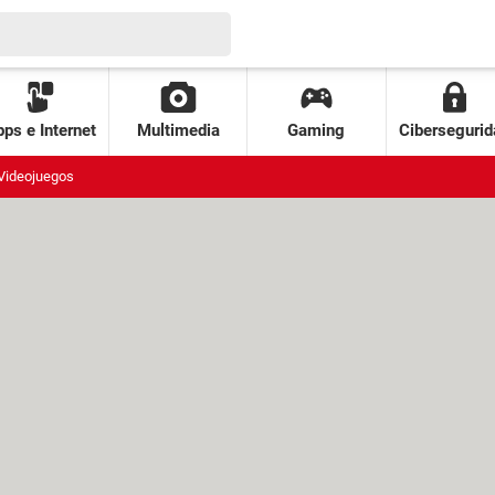
ps e Internet
Multimedia
Gaming
Cibersegurid
Videojuegos