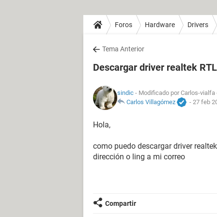
Foros
Hardware
Drivers
Tema Anterior
Descargar driver realtek RT
sindic
- Modificado por Carlos-vialfa
Carlos Villagómez
-
27 feb 2
Hola,
como puedo descargar driver realtek
dirección o ling a mi correo
Compartir