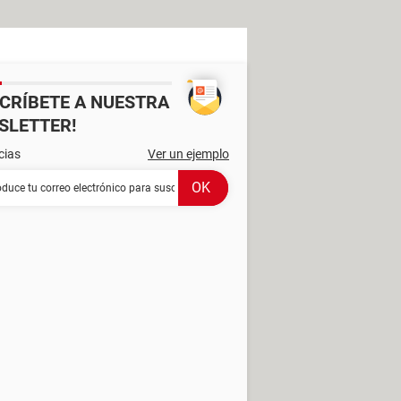
SCRÍBETE A NUESTRA
SLETTER!
cias
Ver un ejemplo