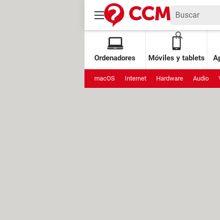
Ordenadores
Móviles y tablets
Ap
macOS
Internet
Hardware
Audio