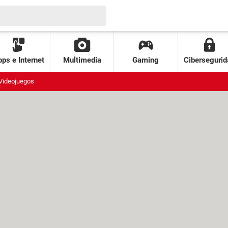
ps e Internet
Multimedia
Gaming
Cibersegurid
Videojuegos