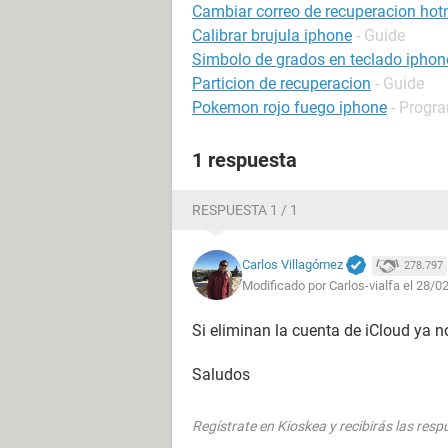
Cambiar correo de recuperacion hot
Calibrar brujula iphone
- Guide
Simbolo de grados en teclado iphon
Particion de recuperacion
- Guide
Pokemon rojo fuego iphone
- Progra
1 respuesta
RESPUESTA 1 / 1
Carlos Villagómez
278.797
Modificado por Carlos-vialfa el 28/0
Si eliminan la cuenta de iCloud ya n
Saludos
Regístrate en Kioskea y recibirás las res