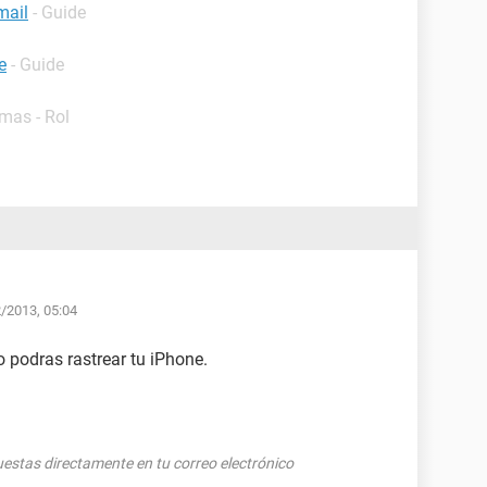
mail
- Guide
e
- Guide
mas - Rol
2/2013, 05:04
o podras rastrear tu iPhone.
puestas directamente en tu correo electrónico