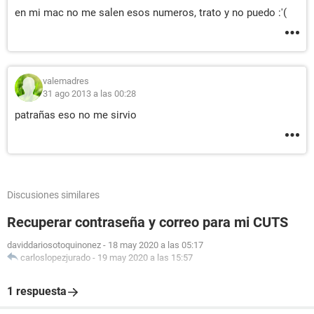
en mi mac no me salen esos numeros, trato y no puedo :'(
valemadres
31 ago 2013 a las 00:28
patrañas eso no me sirvio
Discusiones similares
Recuperar contraseña y correo para mi CUTS
daviddariosotoquinonez
-
18 may 2020 a las 05:17
carloslopezjurado
-
19 may 2020 a las 15:57
1 respuesta