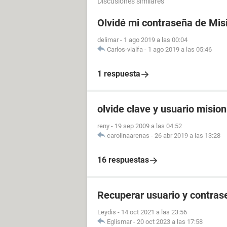
Discusiones similares
Olvidé mi contraseña de Mis
delimar
-
1 ago 2019 a las 00:04
Carlos-vialfa
-
1 ago 2019 a las 05:46
1 respuesta
olvide clave y usuario misio
reny
-
19 sep 2009 a las 04:52
carolinaarenas
-
26 abr 2019 a las 13:28
16 respuestas
Recuperar usuario y contras
Leydis
-
14 oct 2021 a las 23:56
Eglismar
-
20 oct 2023 a las 17:58