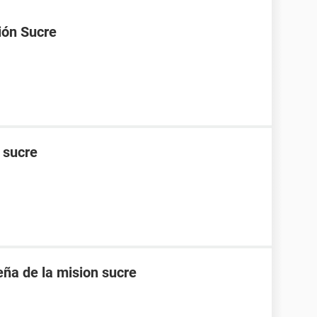
ión Sucre
n sucre
eña de la mision sucre