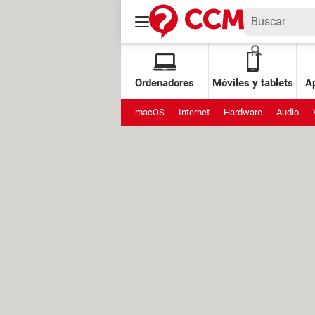
Ordenadores
Móviles y tablets
Ap
macOS
Internet
Hardware
Audio