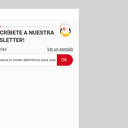
SCRÍBETE A NUESTRA
SLETTER!
cias
Ver un ejemplo