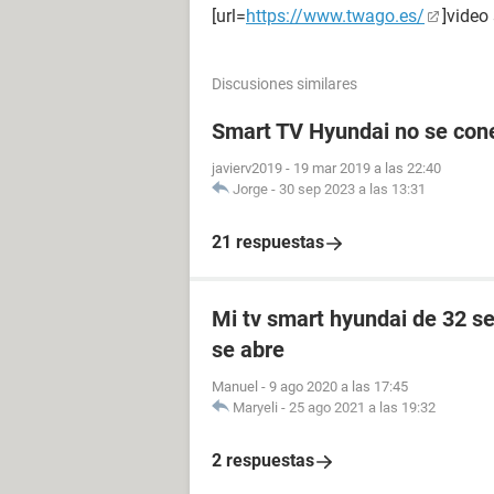
[url=
https://www.twago.es/
]video 
Discusiones similares
Smart TV Hyundai no se conec
javierv2019
-
19 mar 2019 a las 22:40
Jorge
-
30 sep 2023 a las 13:31
21 respuestas
Mi tv smart hyundai de 32 se
se abre
Manuel
-
9 ago 2020 a las 17:45
Maryeli
-
25 ago 2021 a las 19:32
2 respuestas