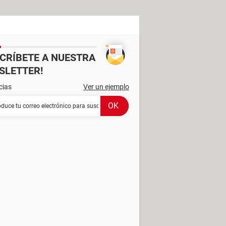
SCRÍBETE A NUESTRA
SLETTER!
cias
Ver un ejemplo