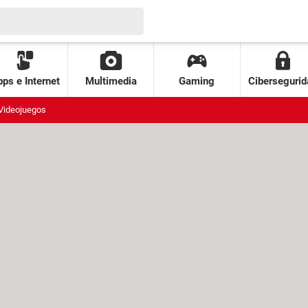
ps e Internet
Multimedia
Gaming
Cibersegurid
Videojuegos