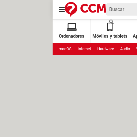
Ordenadores
Móviles y tablets
Ap
macOS
Internet
Hardware
Audio