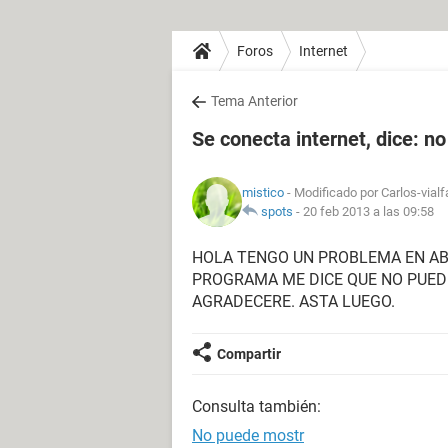
Foros
Internet
Tema Anterior
Se conecta internet, dice: n
mistico
- Modificado por Carlos-vialf
spots
-
20 feb 2013 a las 09:58
HOLA TENGO UN PROBLEMA EN ABR
PROGRAMA ME DICE QUE NO PUEDE
AGRADECERE. ASTA LUEGO.
Compartir
Consulta también:
No puede mostr