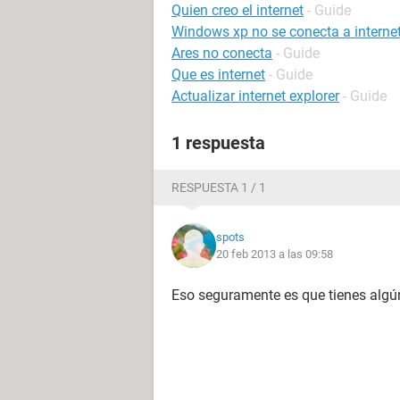
Quien creo el internet
- Guide
Windows xp no se conecta a interne
Ares no conecta
- Guide
Que es internet
- Guide
Actualizar internet explorer
- Guide
1 respuesta
RESPUESTA 1 / 1
spots
20 feb 2013 a las 09:58
Eso seguramente es que tienes algú