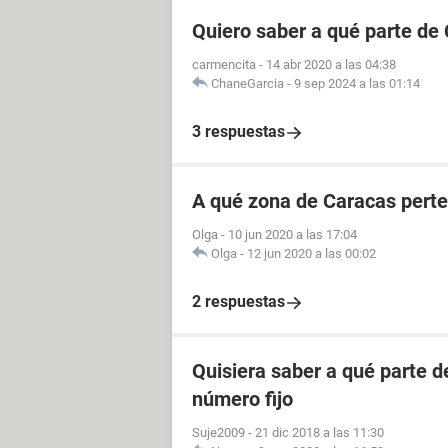
Quiero saber a qué parte de
carmencita
-
14 abr 2020 a las 04:38
ChaneGarcia
-
9 sep 2024 a las 01:14
3 respuestas
A qué zona de Caracas perte
Olga
-
10 jun 2020 a las 17:04
Olga
-
12 jun 2020 a las 00:02
2 respuestas
Quisiera saber a qué parte 
número fijo
Suje2009
-
21 dic 2018 a las 11:30