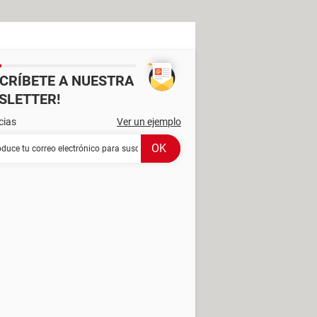
SCRÍBETE A NUESTRA
SLETTER!
cias
Ver un ejemplo