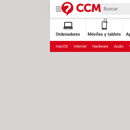
Ordenadores
Móviles y tablets
Ap
macOS
Internet
Hardware
Audio