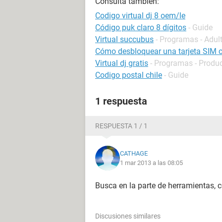
Consulta también:
Codigo virtual dj 8 oem/le
Código puk claro 8 dígitos
- Guide
Virtual succubus
- Programas - Adul
Cómo desbloquear una tarjeta SIM 
Virtual dj gratis
- Programas - Produ
Codigo postal chile
- Guide
1 respuesta
RESPUESTA 1 / 1
CATHAGE
1 mar 2013 a las 08:05
Busca en la parte de herramientas, 
Discusiones similares