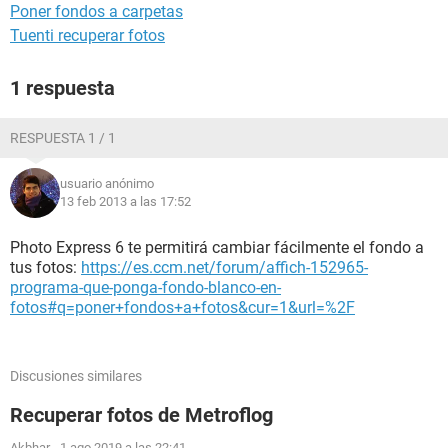
Poner fondos a carpetas
Tuenti recuperar fotos
1 respuesta
RESPUESTA 1 / 1
usuario anónimo
13 feb 2013 a las 17:52
Photo Express 6 te permitirá cambiar fácilmente el fondo a
tus fotos:
https://es.ccm.net/forum/affich-152965-
programa-que-ponga-fondo-blanco-en-
fotos#q=poner+fondos+a+fotos&cur=1&url=%2F
Discusiones similares
Recuperar fotos de Metroflog
Akbhar
-
1 ago 2019 a las 22:41