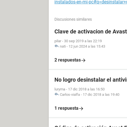
instalados-en-mi-pc#q=desinstala
Discusiones similares
Clave de activacion de Avast
pilar
-
30 sep 2019 a las 22:19
nati
-
12 jun 2024 a las 15:43
2 respuestas
No logro desinstalar el anti
luryma
-
17 dic 2018 a las 16:50
Carlos-vialfa
-
17 dic 2018 a las 19:40
1 respuesta