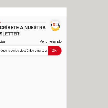
SCRÍBETE A NUESTRA
SLETTER!
cias
Ver un ejemplo