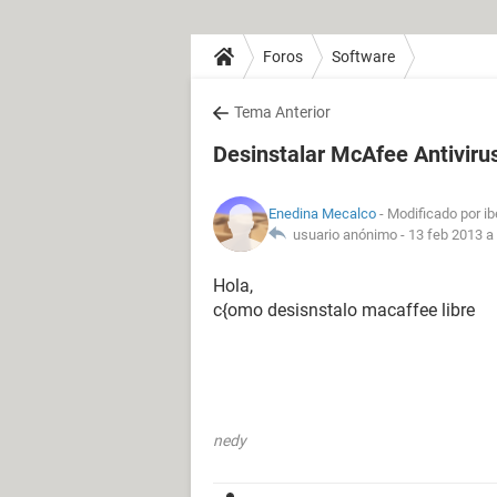
Foros
Software
Tema Anterior
Desinstalar McAfee Antiviru
Enedina Mecalco
- Modificado por i
usuario anónimo -
13 feb 2013 a 
Hola,
c{omo desisnstalo macaffee libre
nedy