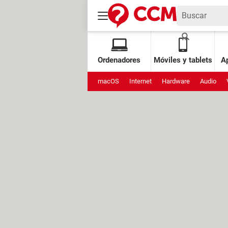
Ordenadores
Móviles y tablets
Ap
macOS
Internet
Hardware
Audio