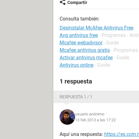
Compartir
Consulta también:
Desinstalar McAfee Antivirus Free
Avg antivirus free
- Programas - Anti
Mcafee webadvisor
- Guide
Mcafee antivirus gratis
- Programas 
Activar antivirus mcafee
- Guide
Antivirus online
- Guide
1 respuesta
RESPUESTA 1 / 1
usuario anónimo
13 feb 2013 a las 17:22
Aquí una respuesta:
https://es.ccm