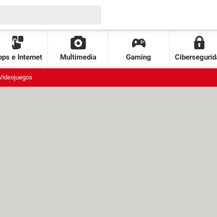
ps e Internet
Multimedia
Gaming
Cibersegurid
Videojuegos