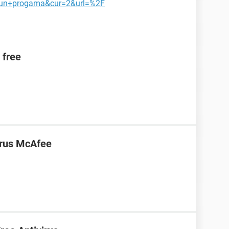
r+un+progama&cur=2&url=%2F
 free
virus McAfee