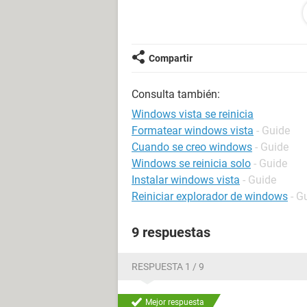
He probado a entrar en Chrome en "M
el pantallazo se reinicia el PC. Al 
lo mismo.
Compartir
Gracias de antemano
Consulta también:
Un saludo
Windows vista se reinicia
Formatear windows vista
- Guide
Cuando se creo windows
- Guide
Windows se reinicia solo
- Guide
Instalar windows vista
- Guide
Reiniciar explorador de windows
- G
9 respuestas
RESPUESTA 1 / 9
Mejor respuesta