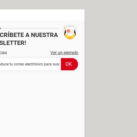
SCRÍBETE A NUESTRA
SLETTER!
cias
Ver un ejemplo