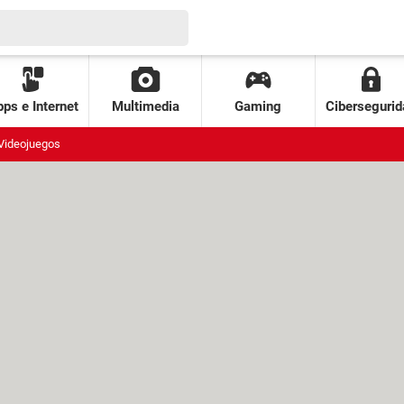
ps e Internet
Multimedia
Gaming
Cibersegurid
Videojuegos