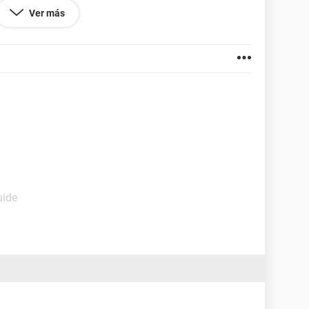
odo Seguro" y parece que va bien.. ay, cuando sale
Ver más
apagar el equipo también pasa
uide