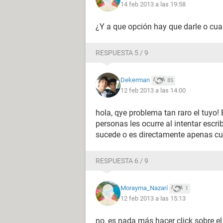
14 feb 2013 a las 19:58
¿Y a que opción hay que darle o cual
RESPUESTA 5 / 9
Dekerman
85
12 feb 2013 a las 14:00
hola, qye problema tan raro el tuyo
personas les ocurre al intentar escri
sucede o es directamente apenas c
RESPUESTA 6 / 9
Morayma_Nazarí
1
12 feb 2013 a las 15:13
no, es nada más hacer click sobre e