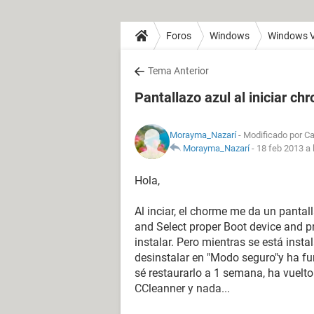
Foros
Windows
Windows V
Tema Anterior
Pantallazo azul al iniciar chr
Morayma_Nazarí
- Modificado por Ca
Morayma_Nazarí
-
18 feb 2013 a 
Hola,
Al inciar, el chorme me da un panta
and Select proper Boot device and pr
instalar. Pero mientras se está inst
desinstalar en "Modo seguro"y ha f
sé restaurarlo a 1 semana, ha vuelto
CCleanner y nada...