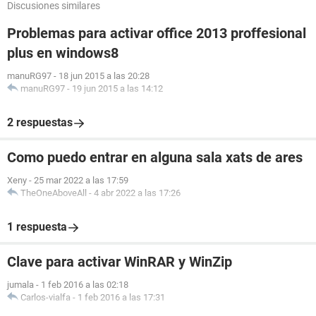
Discusiones similares
Problemas para activar office 2013 proffesional
plus en windows8
manuRG97
-
18 jun 2015 a las 20:28
manuRG97
-
19 jun 2015 a las 14:12
2 respuestas
Como puedo entrar en alguna sala xats de ares
Xeny
-
25 mar 2022 a las 17:59
TheOneAboveAll
-
4 abr 2022 a las 17:26
1 respuesta
Clave para activar WinRAR y WinZip
jumala
-
1 feb 2016 a las 02:18
Carlos-vialfa
-
1 feb 2016 a las 17:31