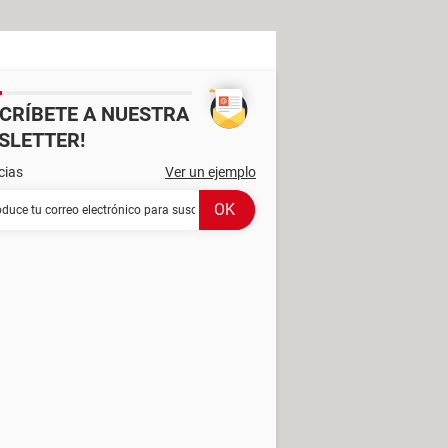
SCRÍBETE A NUESTRA
SLETTER!
cias
Ver un ejemplo