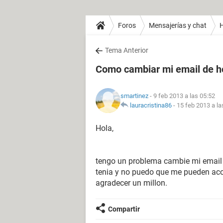
Foros
Mensajerías y chat
H
Tema Anterior
Como cambiar mi email de ho
smartinez
- 9 feb 2013 a las 05:52
lauracristina86
-
15 feb 2013 a la
Hola,
tengo un problema cambie mi email 
tenia y no puedo que me pueden acon
agradecer un millon.
Compartir