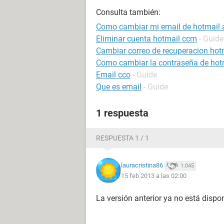
Consulta también:
Como cambiar mi email de hotmail a
Eliminar cuenta hotmail ccm
- Guide
Cambiar correo de recuperacion hot
Como cambiar la contraseña de hot
Email cco
- Guide
Que es email
- Guide
1 respuesta
RESPUESTA 1 / 1
lauracristina86
1.045
15 feb 2013 a las 02:00
La versión anterior ya no está dispo