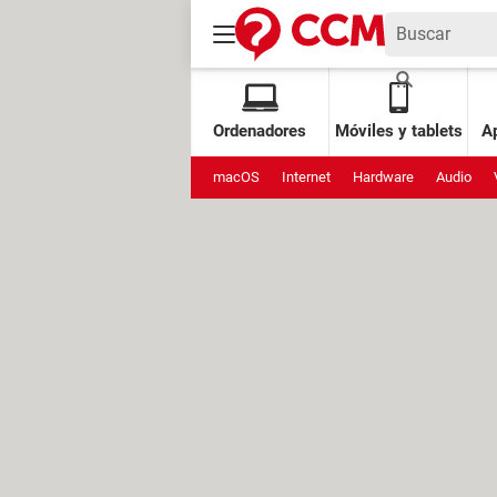
Ordenadores
Móviles y tablets
Ap
macOS
Internet
Hardware
Audio