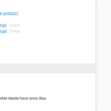
l antiguo?
mail
- Guide
mail
- Guide
nible desde hace unos días.