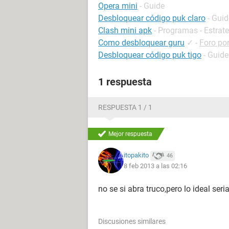
Opera mini
- Guide
Desbloquear código puk claro
- Guid
Clash mini apk
- Programas - Estrat
Como desbloquear guru
✓
-
Foro por
Desbloquear código puk tigo
- Guide
1 respuesta
RESPUESTA 1 / 1
Mejor respuesta
itopakito
46
8 feb 2013 a las 02:16
no se si abra truco,pero lo ideal ser
Discusiones similares