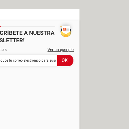
SCRÍBETE A NUESTRA
SLETTER!
cias
Ver un ejemplo