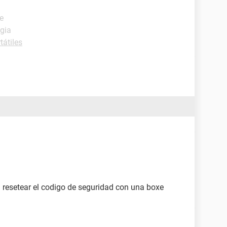
e
egia
tátiles
ia resetear el codigo de seguridad con una boxe