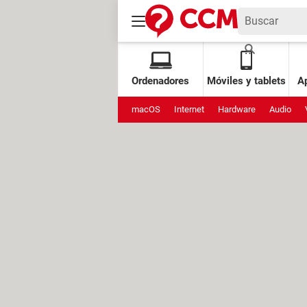
Ordenadores
Móviles y tablets
Ap
macOS
Internet
Hardware
Audio