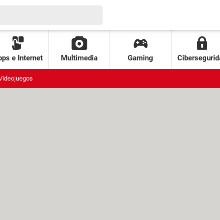
ps e Internet
Multimedia
Gaming
Cibersegurid
Videojuegos