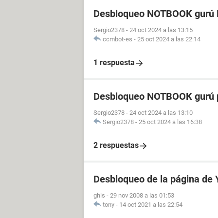
Desbloqueo NOTBOOK gurú P
Sergio2378
-
24 oct 2024 a las 13:15
ccmbot-es
-
25 oct 2024 a las 22:14
1 respuesta
Desbloqueo NOTBOOK gurú p
Sergio2378
-
24 oct 2024 a las 13:10
Sergio2378
-
25 oct 2024 a las 16:38
2 respuestas
Desbloqueo de la página de
ghis
-
29 nov 2008 a las 01:53
tony
-
14 oct 2021 a las 22:54