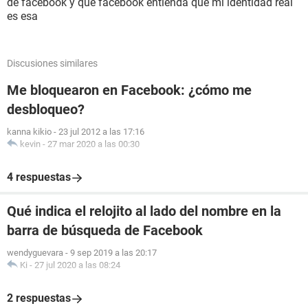
de facebook y que facebook entienda que mi identidad real
es esa
Discusiones similares
Me bloquearon en Facebook: ¿cómo me
desbloqueo?
kanna kikio
-
23 jul 2012 a las 17:16
kevin
-
27 mar 2020 a las 00:30
4 respuestas
Qué indica el relojito al lado del nombre en la
barra de búsqueda de Facebook
wendyguevara
-
9 sep 2019 a las 20:17
Ki
-
27 jul 2020 a las 08:24
2 respuestas