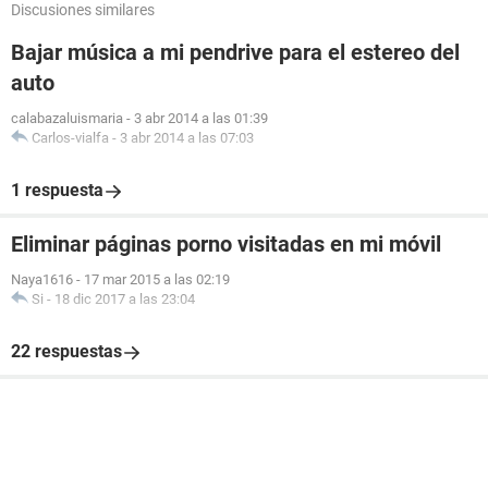
Discusiones similares
Bajar música a mi pendrive para el estereo del
auto
calabazaluismaria
-
3 abr 2014 a las 01:39
Carlos-vialfa
-
3 abr 2014 a las 07:03
1 respuesta
Eliminar páginas porno visitadas en mi móvil
Naya1616
-
17 mar 2015 a las 02:19
Si
-
18 dic 2017 a las 23:04
22 respuestas