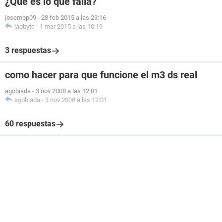
¿Qué es lo que falla?
josembp09
-
28 feb 2015 a las 23:16
jagbyte
-
1 mar 2015 a las 10:19
3 respuestas
como hacer para que funcione el m3 ds real
agobiada
-
3 nov 2008 a las 12:01
agobiada
-
3 nov 2008 a las 12:01
60 respuestas