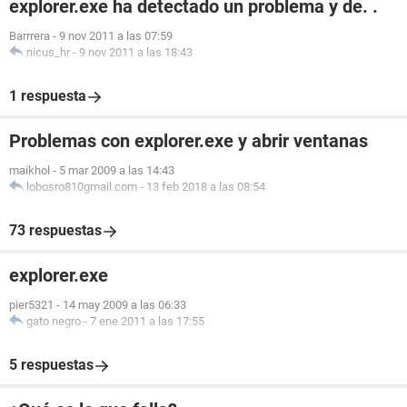
explorer.exe ha detectado un problema y de. .
Barrrera
-
9 nov 2011 a las 07:59
nicus_hr
-
9 nov 2011 a las 18:43
1 respuesta
Problemas con explorer.exe y abrir ventanas
maikhol
-
5 mar 2009 a las 14:43
lobosro810gmail.com
-
13 feb 2018 a las 08:54
73 respuestas
explorer.exe
pier5321
-
14 may 2009 a las 06:33
gato negro
-
7 ene 2011 a las 17:55
5 respuestas