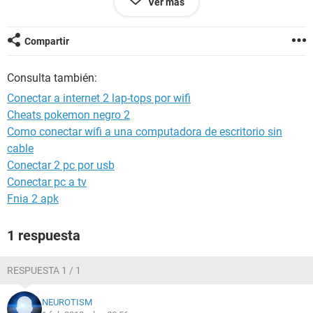
Ver más
cosas de redactar jajaj
De antemano muchas gracias.
Compartir
Consulta también:
Conectar a internet 2 lap-tops por wifi
Cheats pokemon negro 2
Como conectar wifi a una computadora de escritorio sin
cable
Conectar 2 pc por usb
Conectar pc a tv
Fnia 2 apk
1 respuesta
RESPUESTA 1 / 1
NEUROTISM