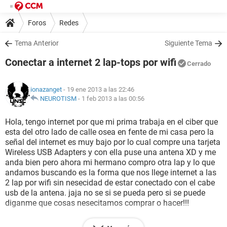
Foros
Redes
Tema Anterior
Siguiente Tema
Conectar a internet 2 lap-tops por wifi
Cerrado
ionazanget
- 19 ene 2013 a las 22:46
NEUROTISM
-
1 feb 2013 a las 00:56
Hola, tengo internet por que mi prima trabaja en el ciber que
esta del otro lado de calle osea en fente de mi casa pero la
señal del internet es muy bajo por lo cual compre una tarjeta
Wireless USB Adapters y con ella puse una antena XD y me
anda bien pero ahora mi hermano compro otra lap y lo que
andamos buscando es la forma que nos llege internet a las
2 lap por wifi sin nesecidad de estar conectado con el cabe
usb de la antena. jaja no se si se pueda pero si se puede
diganme que cosas nesecitamos comprar o hacer!!!
Espero que si se entienda no soy muy bueno con estas