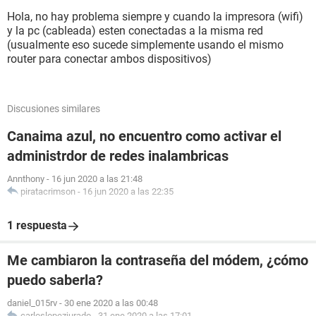
Hola, no hay problema siempre y cuando la impresora (wifi)
y la pc (cableada) esten conectadas a la misma red
(usualmente eso sucede simplemente usando el mismo
router para conectar ambos dispositivos)
Discusiones similares
Canaima azul, no encuentro como activar el
administrdor de redes inalambricas
Annthony
-
16 jun 2020 a las 21:48
piratacrimson
-
16 jun 2020 a las 22:35
1 respuesta
Me cambiaron la contraseña del módem, ¿cómo
puedo saberla?
daniel_015rv
-
30 ene 2020 a las 00:48
carloslopezjurado
-
31 ene 2020 a las 17:01