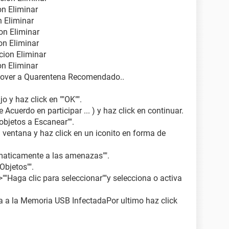
cion Eliminar
ion Eliminar
cion Eliminar
cion Eliminar
pcion Eliminar
cion Eliminar
na Mover a Quarentena Recomendado..
 y haz click en ""OK"".
 Acuerdo en participar ... ) y haz click en continuar.
objetos a Escanear"".
a ventana y haz click en un iconito en forma de
omaticamente a las amenazas"".
Objetos"".
->""Haga clic para seleccionar""y selecciona o activa
da a la Memoria USB InfectadaPor ultimo haz click