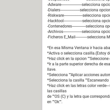
-Adware---------------------selecciona op
-Dialers--------------------selecciona opc
-Riskware-------------------selecciona op
-Hacktool-------------------selecciona op
-Contenedores--------------selecciona o
-Archivos-------------------selecciona op
-Ficheros E_Mail------------seleccio
*En esa Misma Ventana ir hacia abajo
*Activa o selecciona casilla.(Estoy de
*Haz click en la opcion ""Seleccione 
*Ir a la parte superior derecha de es
llave.
*Selecciona ""Aplicar acciones aut
*Selecciona la casilla ""Escaneando 
*Haz click en las letras color verde--
las casillas
de ""OS (C) y la letra que correspon
en ""Ok"".