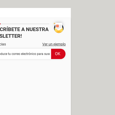
SCRÍBETE A NUESTRA
SLETTER!
cias
Ver un ejemplo