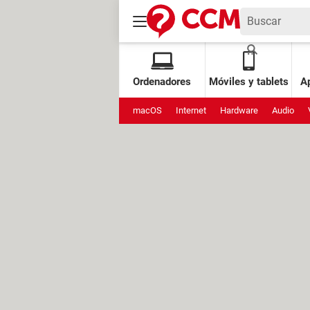
Ordenadores
Móviles y tablets
Ap
macOS
Internet
Hardware
Audio