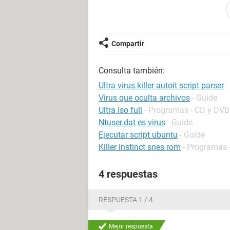
Podrán ayudarme. gracias
Compartir
Consulta también:
Ultra virus killer autoit script parser
Virus que oculta archivos
- Guide
Ultra iso full
- Programas - CD y DVD
Ntuser.dat es virus
- Guide
Ejecutar script ubuntu
- Guide
Killer instinct snes rom
- Programas 
4 respuestas
RESPUESTA 1 / 4
Mejor respuesta