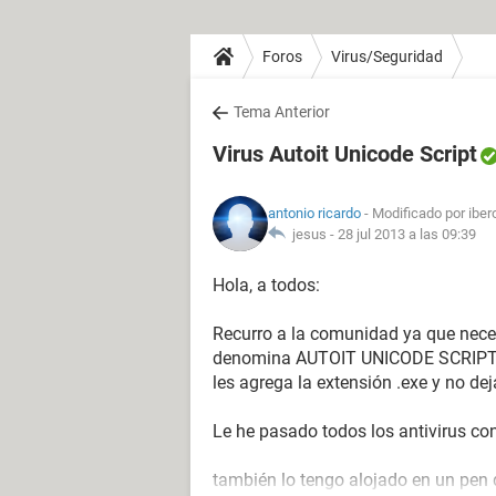
Foros
Virus/Seguridad
Tema Anterior
Virus Autoit Unicode Script
antonio ricardo
- Modificado por ibe
jesus -
28 jul 2013 a las 09:39
Hola, a todos:
Recurro a la comunidad ya que neces
denomina AUTOIT UNICODE SCRIPT. L
les agrega la extensión .exe y no dej
Le he pasado todos los antivirus c
también lo tengo alojado en un pen 