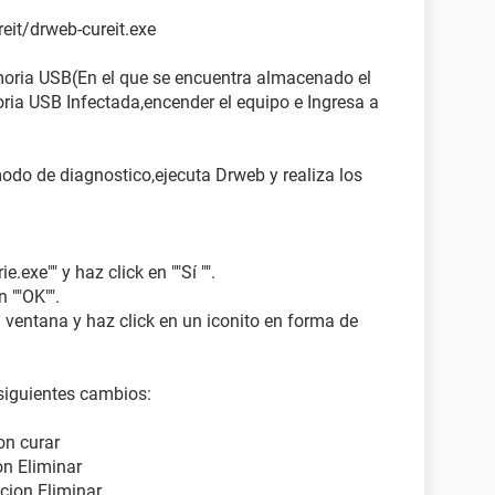
eit/drweb-cureit.exe
moria USB(En el que se encuentra almacenado el
ia USB Infectada,encender el equipo e Ingresa a
odo de diagnostico,ejecuta Drweb y realiza los
e.exe"" y haz click en ""Sí "".
 ""OK"".
a ventana y haz click en un iconito en forma de
 siguientes cambios:
ion curar
cion Eliminar
opcion Eliminar