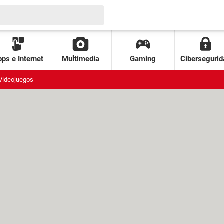
ps e Internet
Multimedia
Gaming
Cibersegurid
Videojuegos