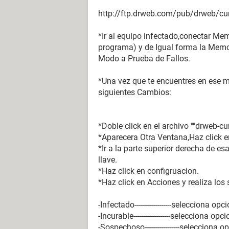
http://ftp.drweb.com/pub/drweb/cur
*Ir al equipo infectado,conectar Me
programa) y de Igual forma la Memor
Modo a Prueba de Fallos.
*Una vez que te encuentres en ese m
siguientes Cambios:
*Doble click en el archivo ""drweb-curi
*Aparecera Otra Ventana,Haz click en
*Ir a la parte superior derecha de es
llave.
*Haz click en configruacion.
*Haz click en Acciones y realiza los
-Infectado------------------selecciona opc
-Incurable------------------selecciona op
-Sospechoso-----------------selecciona 