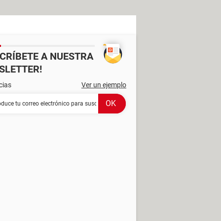
SCRÍBETE A NUESTRA
SLETTER!
cias
Ver un ejemplo