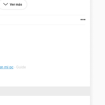
sto la daré
Ver más
 en mi pc
- Guide