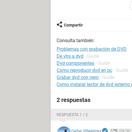
si necesitan mas información con gu
gracias de antemano
Compartir
Consulta también:
Problemas con grabación de DVD
De vhs a dvd
- Guide
Dvd componentes
- Guide
Como reproducir dvd en pc
- Guide
Grabar dvd con nero
- Guide
Como instalar lector de dvd externo
2 respuestas
RESPUESTA 1 / 2
Carlos Villagómez
278.797