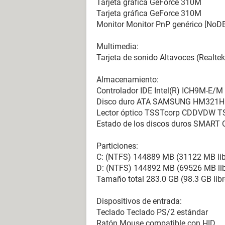
Tarjeta gráfica GeForce 310M
Tarjeta gráfica GeForce 310M
Monitor Monitor PnP genérico [NoD
Multimedia:
Tarjeta de sonido Altavoces (Realtek
Almacenamiento:
Controlador IDE Intel(R) ICH9M-E/M
Disco duro ATA SAMSUNG HM321HI 
Lector óptico TSSTcorp CDDVDW T
Estado de los discos duros SMART 
Particiones:
C: (NTFS) 144889 MB (31122 MB lib
D: (NTFS) 144892 MB (69526 MB lib
Tamaño total 283.0 GB (98.3 GB libr
Dispositivos de entrada:
Teclado Teclado PS/2 estándar
Ratón Mouse compatible con HID