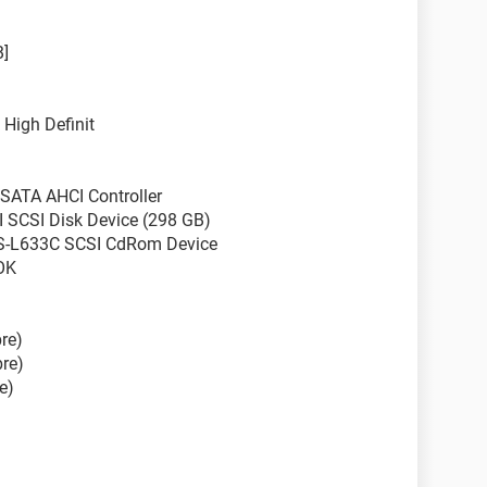
B]
 High Definit
 SATA AHCI Controller
SCSI Disk Device (298 GB)
S-L633C SCSI CdRom Device
OK
re)
re)
e)