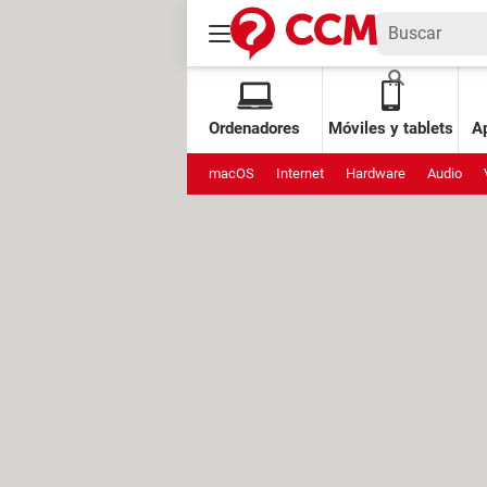
Ordenadores
Móviles y tablets
Ap
macOS
Internet
Hardware
Audio