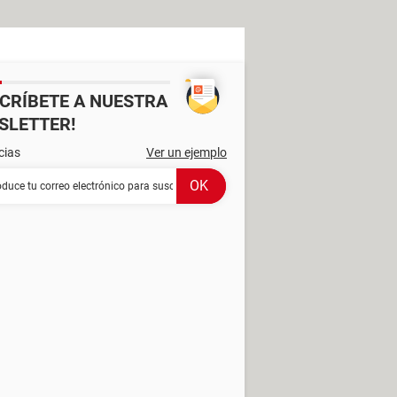
SCRÍBETE A NUESTRA
SLETTER!
cias
Ver un ejemplo