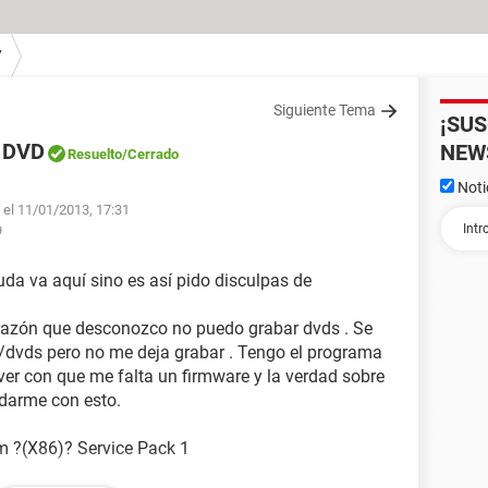
7
Siguiente Tema
¡SU
e DVD
NEW
Resuelto
/Cerrado
Noti
 el 11/01/2013, 17:31
9
yuda va aquí sino es así pido disculpas de
razón que desconozco no puedo grabar dvds . Se
/dvds pero no me deja grabar . Tengo el programa
ver con que me falta un firmware y la verdad sobre
darme con esto.
m ?(X86)? Service Pack 1