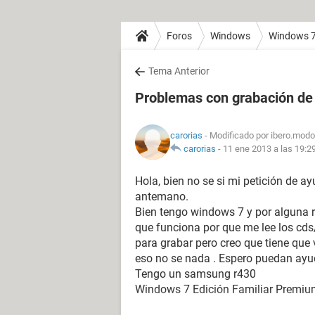
Foros
Windows
Windows 
Tema Anterior
Problemas con grabación d
carorias
- Modificado por ibero.modo
carorias
-
11 ene 2013 a las 19:2
Hola, bien no se si mi petición de a
antemano.
Bien tengo windows 7 y por alguna 
que funciona por que me lee los cds
para grabar pero creo que tiene que 
eso no se nada . Espero puedan ayu
Tengo un samsung r430
Windows 7 Edición Familiar Premiu