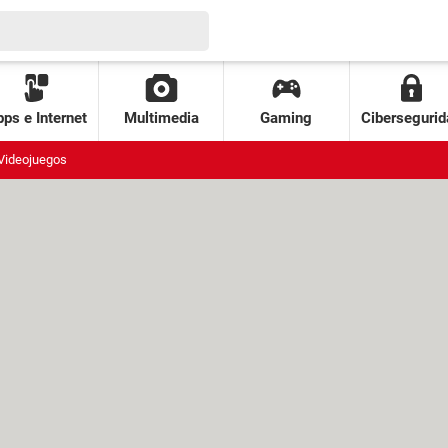
ps e Internet
Multimedia
Gaming
Cibersegurid
Videojuegos