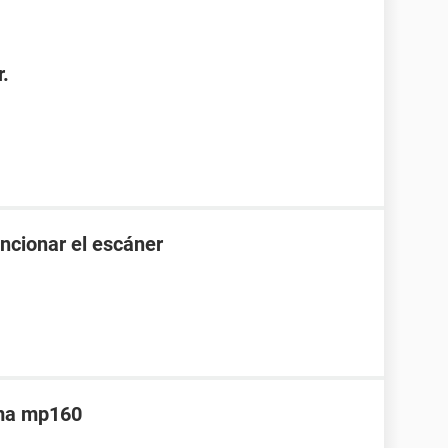
.
cionar el escáner
xma mp160