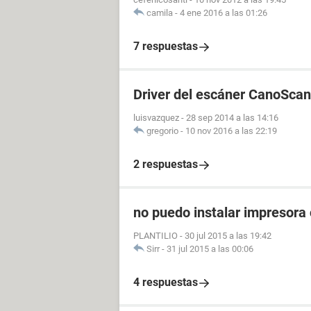
camila
-
4 ene 2016 a las 01:26
7 respuestas
Driver del escáner CanoScan
luisvazquez
-
28 sep 2014 a las 14:16
gregorio
-
10 nov 2016 a las 22:19
2 respuestas
no puedo instalar impresor
PLANTILIO
-
30 jul 2015 a las 19:42
Sirr
-
31 jul 2015 a las 00:06
4 respuestas