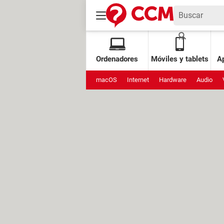
Ordenadores
Móviles y tablets
Ap
macOS
Internet
Hardware
Audio