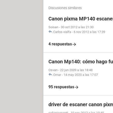
Discusiones similares
Canon pixma MP140 escaner
Soisan
-
30 oct 2012 a las 21:30
Carlos-vialfa
-
6 nov 2012 a las 17:39
4 respuestas
Canon Mp140: cómo hago fun
Osvan
-
22 jun 2009 a las 18:48
Omar
-
14 may 2020 a las 17:07
95 respuestas
driver de escaner canon pi
cefenicosanti
-
10 nov 2012 a las 19:45