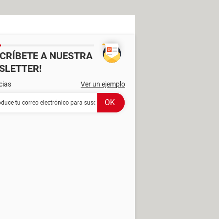
SCRÍBETE A NUESTRA
SLETTER!
cias
Ver un ejemplo