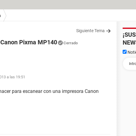
a
Siguiente Tema
¡SU
a Canon Pixma MP140
NEW
Cerrado
Noti
013 a las 19:51
 hacer para escanear con una impresora Canon