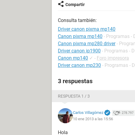
Compartir
Consulta también:
Driver canon pixma mp140
Canon pixma mp140
- Programas - 
Canon pixma mp280 driver
- Progra
Driver canon ip1900
- Programas - D
Canon mp140
✓
-
Foro impresora
Driver canon mp230
- Programas - D
3 respuestas
RESPUESTA 1 / 3
Carlos Villagómez
278.797
10 ene 2013 a las 15:56
Hola