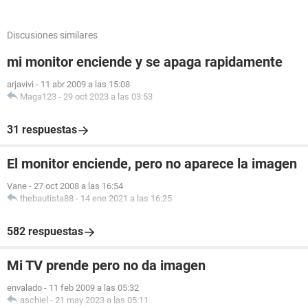
Discusiones similares
mi monitor enciende y se apaga rapidamente
arjavivi
-
11 abr 2009 a las 15:08
Maga123
-
29 oct 2023 a las 03:53
31 respuestas
El monitor enciende, pero no aparece la imagen
Vane
-
27 oct 2008 a las 16:54
thebautista88
-
14 ene 2021 a las 16:25
582 respuestas
Mi TV prende pero no da imagen
envalado
-
11 feb 2009 a las 05:32
aschiel
-
21 may 2023 a las 05:11