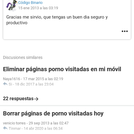
Código Binario
15 ene 2013 a las 03:19
Gracias me sirvio, que tengas un buen dia seguro y
productivo
Discusiones similares
Eliminar páginas porno visitadas en mi móvil
Naya1616
-
17 mar 2015 a las 02:19
Si
-
18 dic 2017 a las 23:04
22 respuestas
Borrar páginas de porno visitadas hoy
venicio torres
-
29 sep 2013 a las 02:47
Tinmar
-
14 abr 2020 a las 06:34